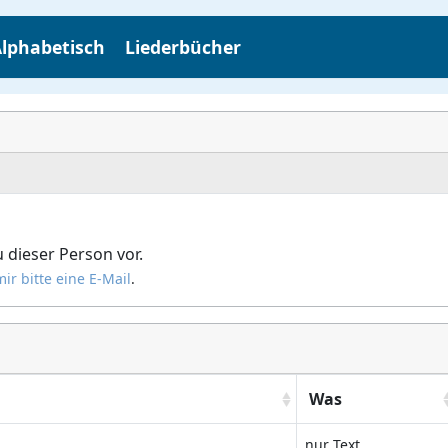
lphabetisch
Liederbücher
 dieser Person vor.
ir bitte eine E-Mail
.
Was
nur Text