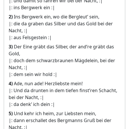
|: und damit so fahren wir bei der Nacht, :|
|: ins Bergwerk ein :|
2)
Ins Bergwerk ein, wo die Bergleut’ sein,
|: die da graben das Silber und das Gold bei der
Nacht, :|
|: aus Felsgestein :|
3)
Der Eine gräbt das Silber, der and’re gräbt das
Gold,
|: doch dem schwarzbraunen Mägdelein, bei der
Nacht, :|
|: dem sein wir hold :|
4)
Ade, nun ade! Herzliebste mein!
|: Und da drunten in dem tiefen finst’ren Schacht,
bei der Nacht, :|
|: da denk’ ich dein :|
5)
Und kehr ich heim, zur Liebsten mein,
|: dann erschallet des Bergmanns Gruß bei der
Nacht, :|