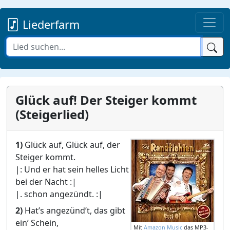
Liederfarm
Glück auf! Der Steiger kommt
(Steigerlied)
1)
Glück auf, Glück auf, der
Steiger kommt.
|: Und er hat sein helles Licht
bei der Nacht :|
|. schon angezündt. :|
2)
Hat’s angezünd’t, das gibt
ein’ Schein,
Mit
Amazon Music
das MP3-