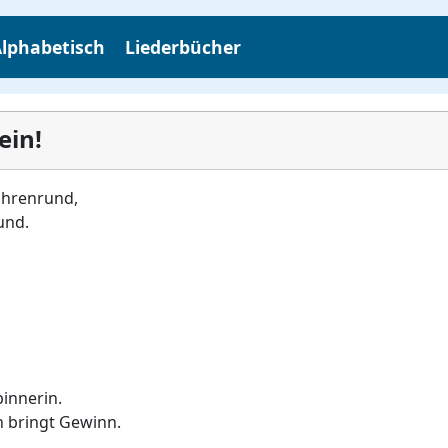
lphabetisch
Liederbücher
ein!
Uhrenrund,
und.
innerin.
n bringt Gewinn.