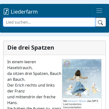
Liederfarm
Die drei Spatzen
In einem leeren
Haselstrauch,
da sitzen drei Spatzen, Bauch
an Bauch.
Der Erich rechts und links
der Franz
und mittendrin der freche
Mit
Amazon Music
das MP3-
Hans.
Lied kostenlos
herunterladen.
Sie haben die Augen zu, ganz