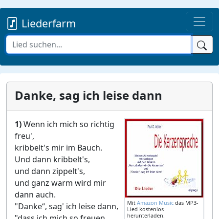
Liederfarm
Danke, sag ich leise dann
1)
Wenn ich mich so richtig
freu',
kribbelt's mir im Bauch.
Und dann kribbelt's,
und dann zippelt's,
und ganz warm wird mir
dann auch.
Mit
Amazon Music
das MP3-
"Danke“, sag' ich leise dann,
Lied kostenlos
herunterladen.
"dass ich mich so freuen