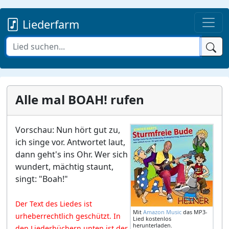
Liederfarm
Alle mal BOAH! rufen
Vorschau: Nun hört gut zu,
ich singe vor. Antwortet laut,
dann geht's ins Ohr. Wer sich
wundert, mächtig staunt,
singt: "Boah!"
Der Text des Liedes ist
Mit
Amazon Music
das MP3-
urheberrechtlich geschützt. In
Lied kostenlos
herunterladen.
den Liederbüchern unten ist der