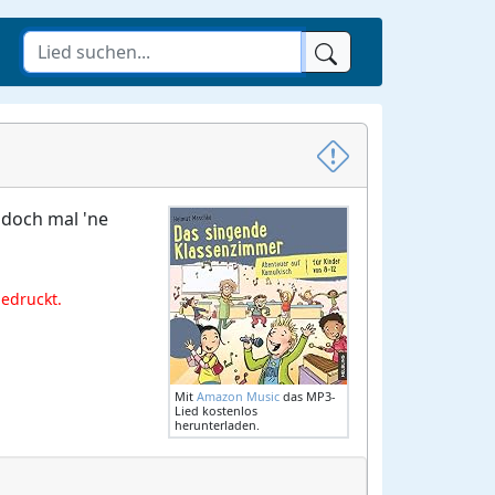
 doch mal 'ne
gedruckt.
Mit
Amazon Music
das MP3-
Lied kostenlos
herunterladen.