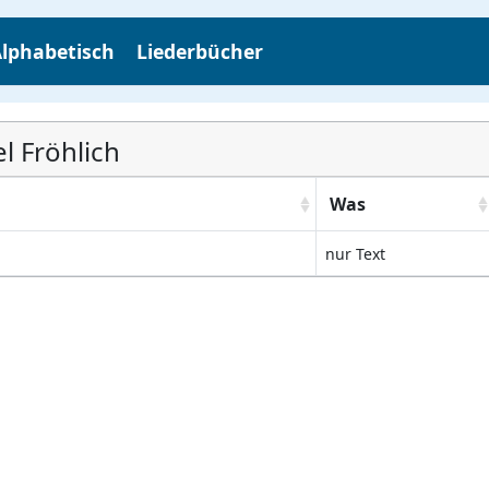
lphabetisch
Liederbücher
l Fröhlich
Was
nur Text