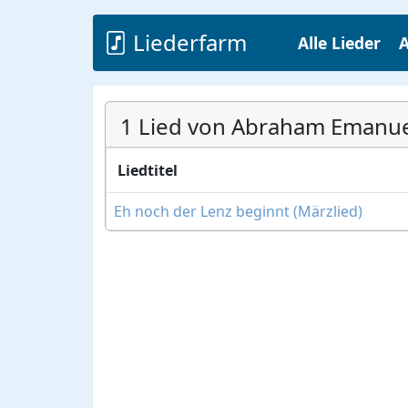
Liederfarm
Alle Lieder
A
1 Lied von Abraham Emanue
Liedtitel
Eh noch der Lenz beginnt (Märzlied)