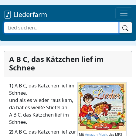
Liederfarm
A B C, das Kätzchen lief im
Schnee
1)
A B C, das Kätzchen lief im
Schnee,
und als es wieder raus kam,
da hat es weiße Stiefel an.
A B C, das Kätzchen lief im
Schnee.
2)
A B C, das Kätzchen lief zur
Mit
Amazon Music
das MP3-