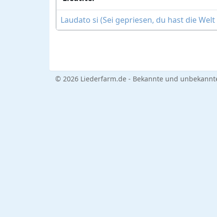
Laudato si (Sei gepriesen, du hast die Welt
© 2026 Liederfarm.de - Bekannte und unbekannte