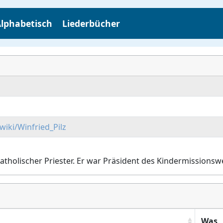
lphabetisch
Liederbücher
wiki/Winfried_Pilz
katholischer Priester. Er war Präsident des Kindermissions
Was