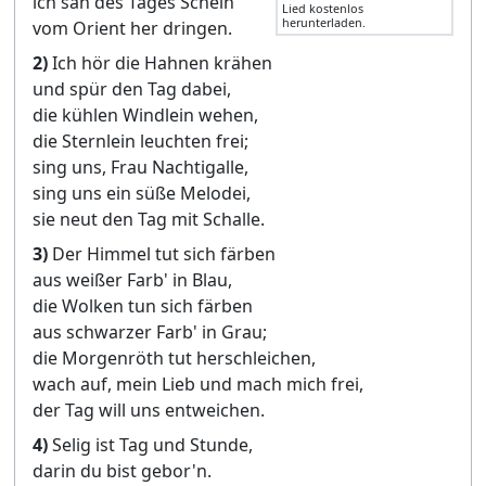
ich säh des Tages Schein
Lied kostenlos
herunterladen.
vom Orient her dringen.
2)
Ich hör die Hahnen krähen
und spür den Tag dabei,
die kühlen Windlein wehen,
die Sternlein leuchten frei;
sing uns, Frau Nachtigalle,
sing uns ein süße Melodei,
sie neut den Tag mit Schalle.
3)
Der Himmel tut sich färben
aus weißer Farb' in Blau,
die Wolken tun sich färben
aus schwarzer Farb' in Grau;
die Morgenröth tut herschleichen,
wach auf, mein Lieb und mach mich frei,
der Tag will uns entweichen.
4)
Selig ist Tag und Stunde,
darin du bist gebor'n.