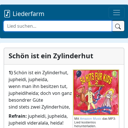
Liederfarm
Schön ist ein Zylinderhut
1)
Schön ist ein Zylinderhut,
jupheidi, jupheida,
wenn man ihn besitzen tut,
jupheidiheida; doch von ganz
besondrer Güte
sind stets zwei Zylinderhüte,
Refrain:
jupheidi, jupheida,
Mit
Amazon Music
das MP3-
jupheidi videralala, heida!
Lied kostenlos
herunterladen.