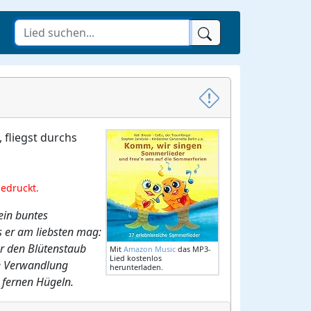
 fliegst durchs
gedruckt.
ein buntes
 er am liebsten mag:
 er den Blütenstaub
Mit
Amazon Music
das MP3-
Lied kostenlos
ese Verwandlung
herunterladen.
u fernen Hügeln.