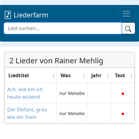
Liederfarm
2 Lieder von Rainer Mehlig
Liedtitel
Was
Jahr
Text
Ach, wie bin ich
nur Melodie
heute wütend
Der Elefant, grau
nur Melodie
wie ein Stein