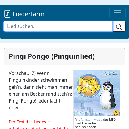
Liederfarm
Pingi Pongo (Pinguinlied)
Vorschau: 2) Wenn
Pinguinkinder schwimmen
geh'n, dann sieht man immer
einen am Beckenrand steh'n:
Pingi Pongo! Jeder lacht
über...
Mit
Amazon Music
das MP3-
Der Text des Liedes ist
Lied kostenlos
herunterladen.
urheberrechtlich geschützt. In