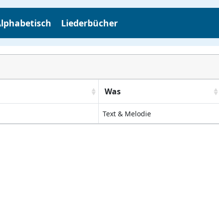
lphabetisch
Liederbücher
Was
Text & Melodie