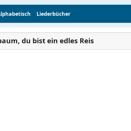
lphabetisch
Liederbücher
um, du bist ein edles Reis