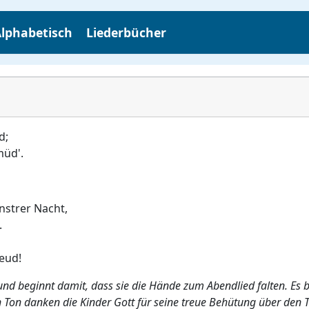
lphabetisch
Liederbücher
d;
müd'.
nstrer Nacht,
.
eud!
und beginnt damit, dass sie die Hände zum Abendlied falten. Es be
 Ton danken die Kinder Gott für seine treue Behütung über den T