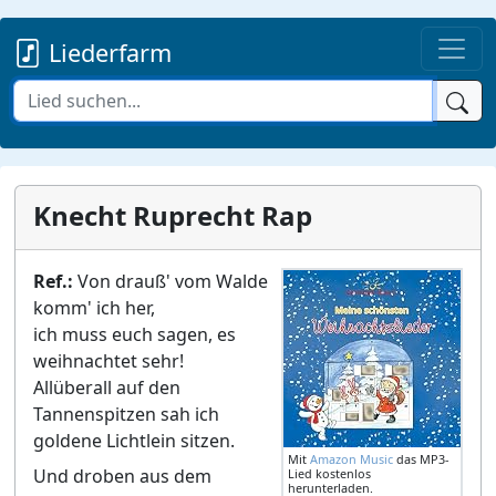
Liederfarm
Knecht Ruprecht Rap
Ref.:
Von drauß' vom Walde
komm' ich her,
ich muss euch sagen, es
weihnachtet sehr!
Allüberall auf den
Tannenspitzen sah ich
goldene Lichtlein sitzen.
Mit
Amazon Music
das MP3-
Und droben aus dem
Lied kostenlos
herunterladen.