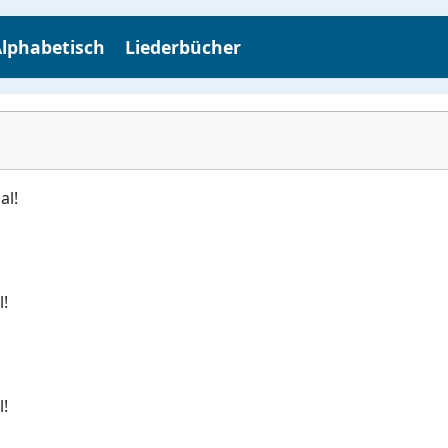
lphabetisch
Liederbücher
al!
l!
l!