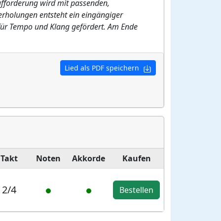
ufforderung wird mit passenden,
rholungen entsteht ein eingängiger
 für Tempo und Klang gefördert. Am Ende
Lied als PDF speichern
Takt
Noten
Akkorde
Kaufen
2/4
Bestellen