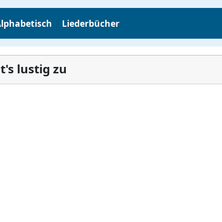
lphabetisch
Liederbücher
's lustig zu