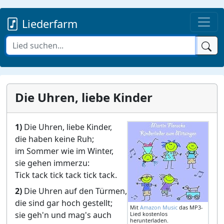
Liederfarm
Die Uhren, liebe Kinder
1)
Die Uhren, liebe Kinder,
die haben keine Ruh;
im Sommer wie im Winter,
sie gehen immerzu:
Tick tack tick tack tick tack.
2)
Die Uhren auf den Türmen,
die sind gar hoch gestellt;
Mit
Amazon Music
das MP3-
sie geh'n und mag's auch
Lied kostenlos
herunterladen.