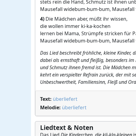
stets rein die Hand, Schmutz ist ihnen un
Mausefall widebum-bum-bum, Mausefall
4)
Die Mädchen aber, müßt ihr wissen,
die wollen immer ki-ka-kochen
lernen bei Mama, Strümpfe stricken für P
Mausefall widebum-bum-bum, Mausefall
Das Lied beschreibt fröhliche, kleine Kinder, 
dabei als ernsthaft und fleißig, besonders im
und Schmutz ihnen fremd ist. Die Mädchen möc
kehrt ein verspielter Refrain zurück, der mit 
Unbeschwertheit, Familiensinn, Fleiß und Or
Text:
überliefert
Melodie:
überliefert
Liedtext & Noten
Das Lied
Die Kinderchen, die kli-kla-kleinen
i