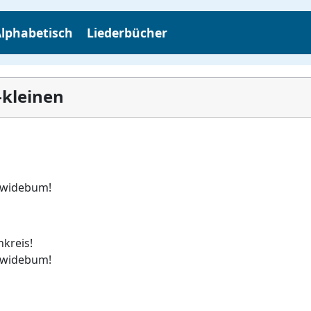
lphabetisch
Liederbücher
-kleinen
 widebum!
kreis!
 widebum!