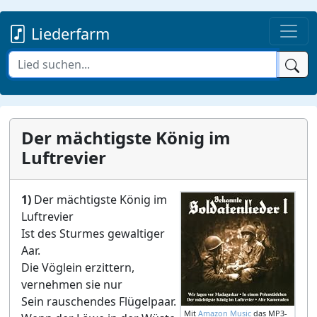
Liederfarm
Der mächtigste König im
Luftrevier
1)
Der mächtigste König im
Luftrevier
Ist des Sturmes gewaltiger
Aar.
Die Vöglein erzittern,
vernehmen sie nur
Sein rauschendes Flügelpaar.
Mit
Amazon Music
das MP3-