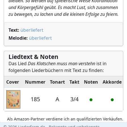
bleiben. So werden auf spielerische Weise Koordination
und Körpergefühl geübt. Es macht Lust, sich zusammen
zu bewegen, zu lachen und die kleinen Erfolge zu feiern.
Text:
überliefert
Melodie:
überliefert
Liedtext & Noten
Das Lied
Das Klatschen muss man verstehn
ist in
folgenden Liederbüchern mit Text zu finden:
Cover
Nummer
Tonart
Takt
Noten
Akkorde
185
A
3/4
Als Amazon-Partner verdiene ich an qualifizierten Verkäufen.
© 2026 Liederfarm.de - Bekannte und unbekannte