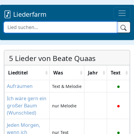
Liederfarm
5 Lieder von Beate Quaas
Liedtitel
Was
Jahr
Text
Aufräumen
Text & Melodie
Ich wäre gern ein
großer Baum
nur Melodie
(Wunschlied)
Jeden Morgen,
wenn ich
nur Text