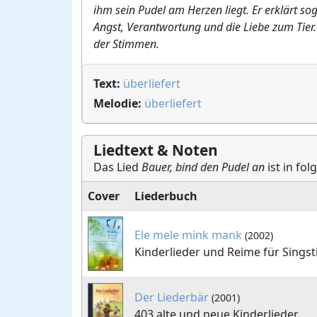
ihm sein Pudel am Herzen liegt. Er erklärt so
Angst, Verantwortung und die Liebe zum Tier
der Stimmen.
Text:
überliefert
Melodie:
überliefert
Liedtext & Noten
Das Lied
Bauer, bind den Pudel an
ist in fo
Cover
Liederbuch
Ele mele mink mank
(2002)
Kinderlieder und Reime für Sing
Der Liederbär
(2001)
403 alte und neue Kinderlieder