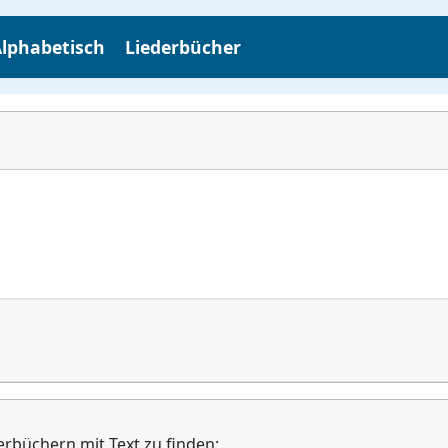
lphabetisch
Liederbücher
erbüchern mit Text zu finden: