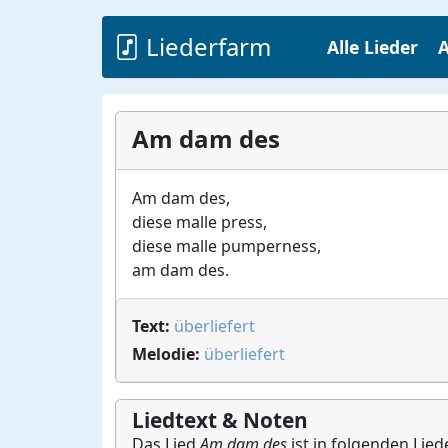
Liederfarm
Alle Lieder
A
Am dam des
Am dam des,
diese malle press,
diese malle pumperness,
am dam des.
Text:
überliefert
Melodie:
überliefert
Liedtext & Noten
Das Lied
Am dam des
ist in folgenden Lied