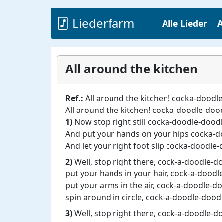
Liederfarm
Alle Lieder
A
All around the kitchen
Ref.:
All around the kitchen! cocka-doodl
All around the kitchen! cocka-doodle-doo
1)
Now stop right still cocka-doodle-dood
And put your hands on your hips cocka-
And let your right foot slip cocka-doodle
2)
Well, stop right there, cock-a-doodle-d
put your hands in your hair, cock-a-doodl
put your arms in the air, cock-a-doodle-d
spin around in circle, cock-a-doodle-dood
3)
Well, stop right there, cock-a-doodle-d