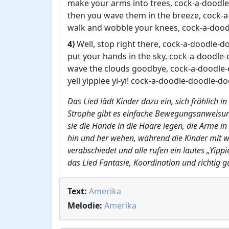
make your arms into trees, cock-a-doodl
then you wave them in the breeze, cock-
walk and wobble your knees, cock-a-dood
4)
Well, stop right there, cock-a-doodle-d
put your hands in the sky, cock-a-doodle
wave the clouds goodbye, cock-a-doodle-
yell yippiee yi-yi! cock-a-doodle-doodle-do
Das Lied lädt Kinder dazu ein, sich fröhlich
Strophe gibt es einfache Bewegungsanweisung
sie die Hände in die Haare legen, die Arme i
hin und her wehen, während die Kinder mit 
verabschiedet und alle rufen ein lautes „Yipp
das Lied Fantasie, Koordination und richtig g
Text:
Amerika
Melodie:
Amerika