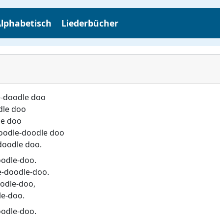
lphabetisch
Liederbücher
e-doodle doo
dle doo
le doo
doodle-doodle doo
-doodle doo.
oodle-doo.
e-doodle-doo.
oodle-doo,
le-doo.
oodle-doo.